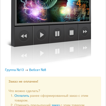
Группа №13
→
Вебсет №8
Заказ не оплачен!
Что можно сделать?
Оплатить
ранее сформированный заказ с этим
товаром.
Отменить предыдущий
заказ
с этим товаром.