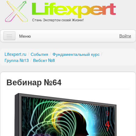
Войти
Меню
Статьи
Lifexpert.ru
/
События
/
Фундаментальный курс
/
Группа №13
/
Вебсет №8
Инструменты
Обучение
Вебинар №64
Контакты
Правила получения заказов
Магазин
Искать