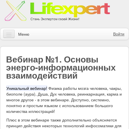
Войти
Меню
Статьи
Вебинар №1. Основы
Инструменты
энерго-информационных
Обучение
взаимодействий
Контакты
Уникальный вебинар!
Физика работы мозга человека, чакры,
Правила получения заказов
биополе (аура), Душа, Дух человека, реинкарнация, карма и
многое другое - в этом вебинаре. Доступно, системно,
понятно и простым языком с использованием большого
Магазин
количества иллюстраций!
Искать
Плюс в этом вебинаре также дополнительно объясняется
принцип действия некоторых технологий инфосоматики для