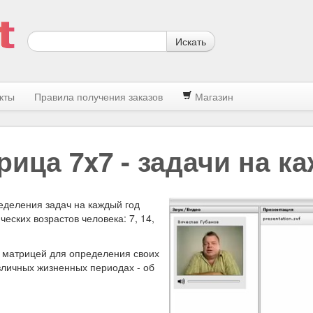
Искать
кты
Правила получения заказов
Магазин
ица 7x7 - задачи на к
еделения задач на каждый год
еских возрастов человека: 7, 14,
 матрицей для определения своих
зличных жизненных периодах - об