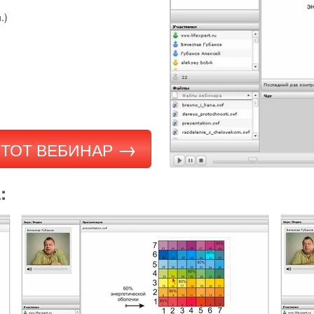
.)
ЭТОТ ВЕБИНАР
: