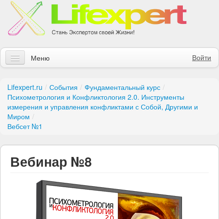
Войти
Меню
Статьи
Lifexpert.ru
/
События
/
Фундаментальный курс
/
Психометрология и Конфликтология 2.0. Инструменты
Инструменты
измерения и управления конфликтами с Собой, Другими и
Миром
/
Обучение
Вебсет №1
Контакты
Вебинар №8
Правила получения заказов
Магазин
Искать