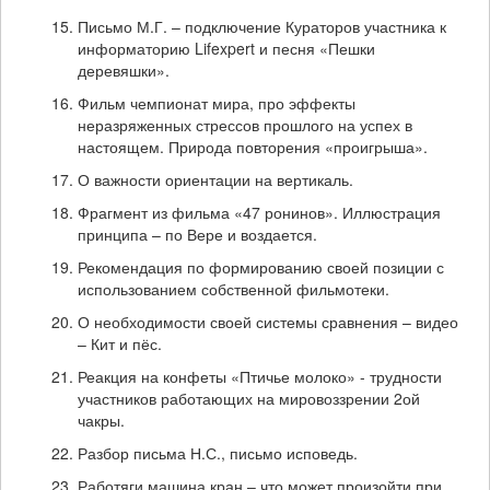
Письмо М.Г. – подключение Кураторов участника к
информаторию Lifexpert и песня «Пешки
деревяшки».
Фильм чемпионат мира, про эффекты
неразряженных стрессов прошлого на успех в
настоящем. Природа повторения «проигрыша».
О важности ориентации на вертикаль.
Фрагмент из фильма «47 ронинов». Иллюстрация
принципа – по Вере и воздается.
Рекомендация по формированию своей позиции с
использованием собственной фильмотеки.
О необходимости своей системы сравнения – видео
– Кит и пёс.
Реакция на конфеты «Птичье молоко» - трудности
участников работающих на мировоззрении 2ой
чакры.
Разбор письма Н.С., письмо исповедь.
Работяги машина кран – что может произойти при