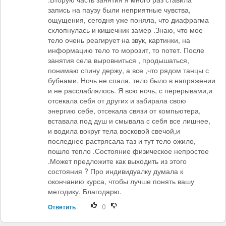
запись на паузу были неприятные чувства,
ощущения, сегодня уже поняла, что диафрагма
схлопнулась и кишечник замер .Знаю, что мое
тело очень реагирует на звук, картинки, на
информацию тело то морозит, то потет. После
занятия села выровниться , продышаться,
понимаю спину держу, а все ,что рядом танцы с
бубнами. Ночь не спала, тело было в напряжении
и не расслаблялось. Я всю ночь, с перерывами,и
отсекала себя от других и забирала свою
энергию себе, отсекала связи от компьютера,
вставала под душ и смывала с себя все лишнее,
и водила вокруг тела восковой свечой,и
последнее растрясала таз и тут тело ожило,
пошло тепло .Состояние физическое непростое
.Может предложите как выходить из этого
состояния ? Про индивидуалку думала к
окончанию курса, чтобы лучше понять вашу
методику. Благодарю.
0
Ответить