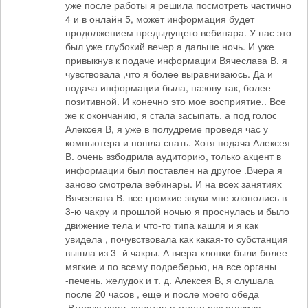
уже после работы я решила посмотреть частично
4 и в онлайн 5, может информация будет
продолжением предыдущего вебинара. У нас это
был уже глубокий вечер а дальше ночь. И уже
привыкнув к подаче информации Вячеслава В. я
чувствовала ,что я более выравниваюсь. Да и
подача информации была, назову так, более
позитивной. И конечно это мое восприятие.. Все
же к окончанию, я стала засыпать, а под голос
Алексея В, я уже в полудреме проведя час у
компьютера и пошла спать. Хотя подача Алексея
В. очень взбодрила аудиторию, только акцент в
информации был поставлен на другое .Вчера я
заново смотрела вебинары. И на всех занятиях
Вячеслава В. все громкие звуки мне хлополись в
3-ю чакру и прошлой ночью я проснулась и было
движение тела и что-то типа кашля и я как
увидела , почувствовала как какая-то субстанция
вышла из 3- й чакры. А вчера хлопки были более
мягкие и по всему подреберью, на все органы
-печень, желудок и т. д. Алексея В, я слушала
после 20 часов , еще и после моего обеда
.Вторую часть занятия я много раз ставила