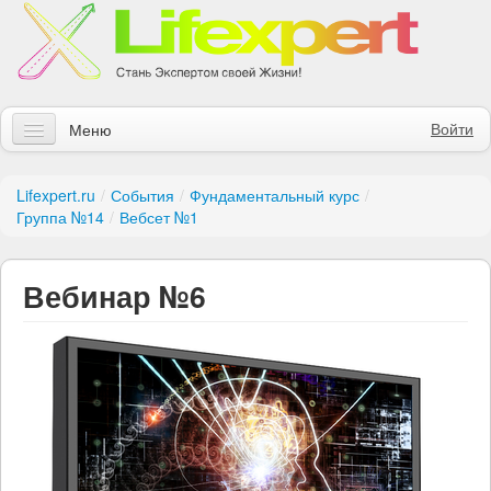
Войти
Меню
Статьи
Lifexpert.ru
/
События
/
Фундаментальный курс
/
Группа №14
/
Вебсет №1
Инструменты
Обучение
Вебинар №6
Контакты
Правила получения заказов
Магазин
Искать