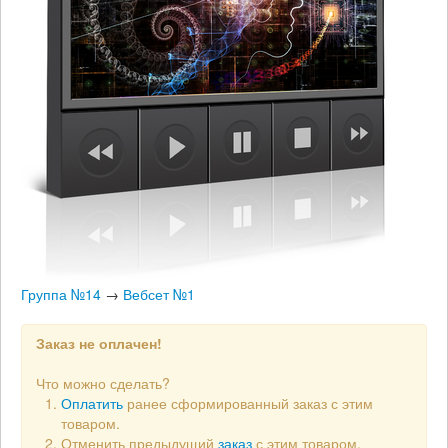
Группа №14
→
Вебсет №1
Заказ не оплачен!
Что можно сделать?
Оплатить
ранее сформированный заказ с этим
товаром.
Отменить предыдущий
заказ
с этим товаром.