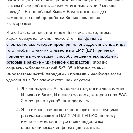
Готовы были работать «само-стоятельно» уже 2 месяца
назад? – Нет проблем! Выдам Вам «заготовки» для
самостоятельной проработки Ваших последних
«заморочек».
Итак. То состояние, в котором Вы сейчас находитесь,
характеризуется очень плохо. Это –
конфликт со
специалистом, который предпринял определённые шаги для
того, чтобы по каким-то известным ЕМУ (ЕЙ) причинам
прибегнуть к «силовому» способу решения тех проблем,
которые в районе «Критических возрастов»
(Кризис
социально-биологический 5х7=35 и Кризис смены
мировоззренческой парадигмы) привели к необходимости
удаления из Вас злокачественной опухоли.
Я использую своё положения отсутствия знакомства
И лично с Вами, И с «психологом», которая вела ВАС
2 месяца на «удалённом доступе».
Я не имею возможности поговорить с «ведущим»,
разочаровавшим и НАПУГАВШЕМ ВАС, поэтому
имею возможность в условиях недостатка
фактологической информации встать на