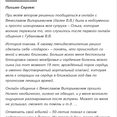
Письмо Сергея:
При моём втором решении пообщаться в онлайн с
Вячеславом Вилорьевичем (далее В.В.) была в недоумении
и просто шокирована моя супруга – Ольга, которая
воочию пережила то, что случилось после первого онлайн
общения с Губановым В.В.
История такова. К своему пятидесятилетию решил
сделать себе «подарок» – понять, что происходит со
мной и моими близкими. Больше всего меня беспокоила
блокировка своего межбровья и сердечная болезнь моего
сына (на тот момент 19 лет, врождённый порок сердца,
а именно двустворчатый аортальный клапан), которая
вела к операции на сердце в ближайшие год-два по
прогнозам лечащих врачей.
Онлайн общение с Вячеславом Вилорьевичем прошло.
Ничего необычного, ничего не обещал, и у меня возникло
ощущение разочарования после встречи. Может он меня
не услышал, сможет ли помочь и т.д. …
Отмечать свой юбилей – 50-летие поехал к своим
родственникам в Липецк. На третий день после общения