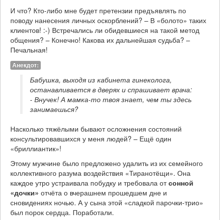
И что? Кто-либо мне будет претензии предъявлять по
поводу нанесения личных оскорблений? – В «болото» таких
клиентов! :-) Встречались ли обидевшиеся на такой метод
общения? – Конечно! Какова их дальнейшая судьба? –
Печальная!
Анекдот:
Бабушка, выходя из кабинета гинеколога, 
останавливается в дверях и спрашивает врача:

- Внучек! А мамка-то твоя знает, чем ты здесь 
занимаешься?
Насколько тяжёлыми бывают осложнения состояний
консультировавшихся у меня людей? – Ещё один
«бриллиантик»!
Этому мужчине было предложено удалить из их семейного
коллективного разума воздействия «Тиранотёщи». Она
каждое утро устраивала побудку и требовала от
сонной
«дочки»
отчёта о вчерашнем прошедшем дне и
сновидениях ночью. А у сына этой «сладкой парочки-трио»
был порок сердца. Поработали.