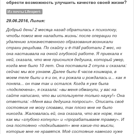
обрести возможность улучшить качество своей жизни?
Из почты Lifexpert:
29.06.2016, Лилия:
Добрый день! 2 месяца назад обратилась к психологу,
чтобы помог мне наладить жизнь: после операции по
удалению злокачественного образования возникали
страхи рецидива. По скайпу и e-mail работали 2 мес, но
она настаивала на очной глубокой работе. Я приехала к
ней, сказала, что мне приснился дедушка, который умер,
когда мне было 10 лет. Она поставила 2 стула и сказала:
сейчас мы все узнаем. Далее были 6 часов кошмара, в
моем теле были и я и он, я и рожала и рождалась и... как я
поняла... он там так и остался. Когда я уже была
«подключена», я сказала: «вы меня обманули, у вас на
сайте написано, что вы используете только науку!» Она
ответила: «Меня ваш дедушка попросил». Описать своё
состояние не могу словами, так плохо мне не было
никогда. Жаловалась ей, она сказала, что все норм, так
как мы «глубоко копнули» и «прорабатываем травму». И
она постоянно «подкидывает» мне какие-то мысли,
которые мне не нравятся. Моё состояние намного хуже