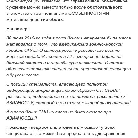
конфликтующих. Известно, что справедливое, объективное
суждение можно вынести только после
обстоятельного
знакомства с теми или иными ОСОБЕННОСТЯМИ
мотивации действий
обоих
.
Например:
30 июня 2016-го года в российском интернете была масса
материалов о том, что американский военно-морской
корабль ОПАСНО маневрировал у российского военно-
морского корабля: прошёл в 70-и метрах от борта на
большой скорости и пересёк курс россиянина. И только
одно свидетельство специалиста представило ситуацию
в другом свете.
С позиции специалиста, владеющего полнотой
информации, американцы таким образом ОТГОНЯЛИ
россиянина, подошедшего на «интимное» расстояние К
АВИАНОСЦУ, который-то и охранял «корабль охранения»!
А в российских СМИ ни слова не было сказано про
АВИАНОСЕЦ!!!
Поскольку
«недовольные клиенты»
бывают у
всех
специалистов, то можно Вам предоставить для сравнения