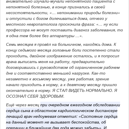
внимательно изучали-мучали непонятного пациента с
непонятной болезнью, в конце признались в своей
несостоятельности, «… непонимании природы болезни»
и отпустили с богом долечиваться дома, отчего у
местного невропатолога проскочила фраза: «… ну если
профессора не могут поставить диагноз заболевания, то
я одна тем более без аппаратуры …».
Семь месяцев я провёл на больничном, находясь дома. К
концу седьмого месяца головные боли постепенно стали
проходить, двойное изображение осталось, и я попросил
врача выписать меня на работу, предварительно
договорившись с руководством об ограниченном рабочем
дне и соответственно меньшей нагрузке. Как-то
незаметно к восьмому месяцу, уже работая, зрение
начало приходить в норму, а к девятому месяцу пришло
окончательно в норму. Я СТАЛ ВИДЕТЬ НОРМАЛЬНО. Я
ОСОЗНАЛ СЕБЯ ЗДОРОВЫМ.
Ещё через месяц
при очередном ежегодном обследовании
сердца сына в областном кардиологическом диспансере
лечащий врач недоумевая отметил: «Состояние сердца
на данный момент не вызывает беспокойства, об
операции в ближайшие два года можно забыть». И