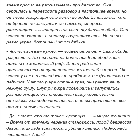
время просил ее рассказывать про детство. Она
сердилась и переводила разговор в настоящее время, но
он снова возвращал ее в детские годы. Ей казалось, что
он бродит по закоулкам ее памяти, стараясь
рассмотреть, вытащить на свет ту давнюю обиду. Она
этого не хотела, а потому сопротивлялась. Но он все
равно узрел, дотошный этот дядька.
- Чиститься вам нужно, — подвел итог он. – Ваши обиды
разрослись. На них налипли более поздние обиды, как
полипы на коралловый риф. Этот риф стал
препятствием на пути потоков жизненной энергии. От
этого у вас и в личной жизни проблемы, и с финансами не
ладится. У этого рифа острые края, они ранят вашу
нежную душу. Внутри рифа поселились и запутались
разные эмоции, они отравляют вашу кровь своими
отходами жизнедеятельности, и этим привлекают все
новых и новых поселенцев.
- Да, я тоже что-то такое чувствую, — кивнула женщина.
– Время от времени нервная становлюсь, порой депрессия
давит, а иногда всех просто убить хочется. Ладно, надо
чиститься. А как?