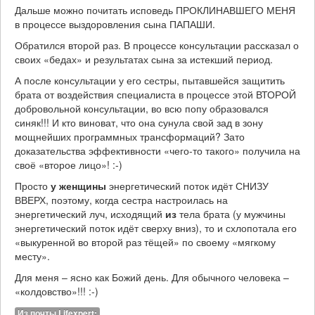
Дальше можно почитать исповедь ПРОКЛИНАВШЕГО МЕНЯ
в процессе выздоровления сына ПАПАШИ.
Обратился второй раз. В процессе консультации рассказал о
своих «бедах» и результатах сына за истекший период.
А после консультации у его сестры, пытавшейся защитить
брата от воздействия специалиста в процессе этой ВТОРОЙ
добровольной консультации, во всю попу образовался
синяк!!! И кто виноват, что она сунула свой зад в зону
мощнейших программных трансформаций? Зато
доказательства эффективности «чего-то такого» получила на
своё «второе лицо»! :-)
Просто
у женщины
энергетический поток идёт СНИЗУ
ВВЕРХ, поэтому, когда сестра настроилась на
энергетический луч, исходящий
из
тела брата (у мужчины
энергетический поток идёт сверху вниз), то и схлопотала его
«выкуренной во второй раз тёщей» по своему «мягкому
месту».
Для меня – ясно как Божий день. Для обычного человека –
«колдовство»!!! :-)
Из почты Lifexpert: