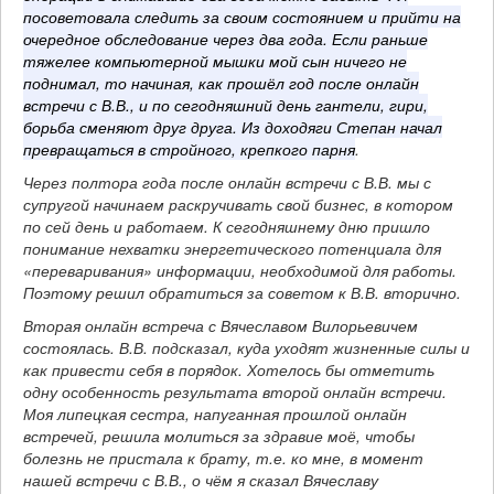
посоветовала следить за своим состоянием и прийти на
очередное обследование через два года. Если раньше
тяжелее компьютерной мышки мой сын ничего не
поднимал, то начиная, как прошёл год после онлайн
встречи с В.В., и по сегодняшний день гантели, гири,
борьба сменяют друг друга. Из доходяги Степан начал
превращаться в стройного, крепкого парня
.
Через полтора года после онлайн встречи с В.В. мы с
супругой начинаем раскручивать свой бизнес, в котором
по сей день и работаем. К сегодняшнему дню пришло
понимание нехватки энергетического потенциала для
«переваривания» информации, необходимой для работы.
Поэтому решил обратиться за советом к В.В. вторично.
Вторая онлайн встреча с Вячеславом Вилорьевичем
состоялась. В.В. подсказал, куда уходят жизненные силы и
как привести себя в порядок. Хотелось бы отметить
одну особенность результата второй онлайн встречи.
Моя липецкая сестра, напуганная прошлой онлайн
встречей, решила молиться за здравие моё, чтобы
болезнь не пристала к брату, т.е. ко мне, в момент
нашей встречи с В.В., о чём я сказал Вячеславу