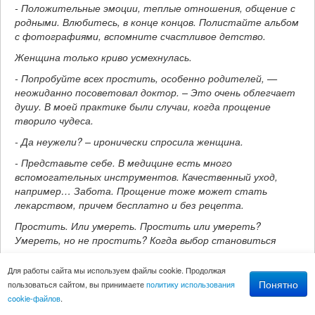
- Положительные эмоции, теплые отношения, общение с
родными. Влюбитесь, в конце концов. Полистайте альбом
с фотографиями, вспомните счастливое детство.
Женщина только криво усмехнулась.
- Попробуйте всех простить, особенно родителей, —
неожиданно посоветовал доктор. – Это очень облегчает
душу. В моей практике были случаи, когда прощение
творило чудеса.
- Да неужели? – иронически спросила женщина.
- Представьте себе. В медицине есть много
вспомогательных инструментов. Качественный уход,
например… Забота. Прощение тоже может стать
лекарством, причем бесплатно и без рецепта.
Простить. Или умереть. Простить или умереть?
Умереть, но не простить? Когда выбор становиться
вопросом жизни и смерти, нужно только решить, в какую
сторону ты смотришь.
Для работы сайта мы используем файлы cookie. Продолжая
Понятно
пользоваться сайтом, вы принимаете
политику использования
Болела голова. Ныло сердце. «Где ты будешь хранить
cookie-файлов
.
свою обиду?». «Здесь и здесь». Теперь там болело.