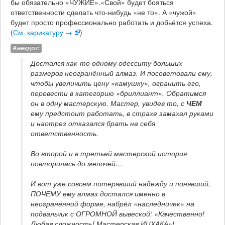
бы обязательно «ЧУЖИЕ».«Свой» будет бояться
ответственности сделать что-нибудь «не то». А «чужой»
будет просто профессионально работать и добьётся успеха.
(
См. карикатуру →
)
Анекдот:
Достался как-то одному одесситу больших 
размеров неогранённый алмаз. И посоветовали ему, 
чтобы увеличить цену «камушку», огранить его, 
перевести в категорию «бриллиант». Обратимся 
он в одну мастерскую. Мастер, увидев то, с 
ЧЕМ
ему предстоит работать, в страхе замахал руками 
и наотрез отказался брать на себя 
ответственность.
Во второй и в третьей мастерской история 
повторилась до мелочей…
И вот уже совсем потерявший надежду и понявший, 
ПОЧЕМУ ему алмаз достался именно в 
неогранённой форме, набрёл «наследничек» на 
подвальчик с ОГРОМНОЙ вывеской: «Качественно! 
Любая сложность! Мастерская ИЦХАКА»!