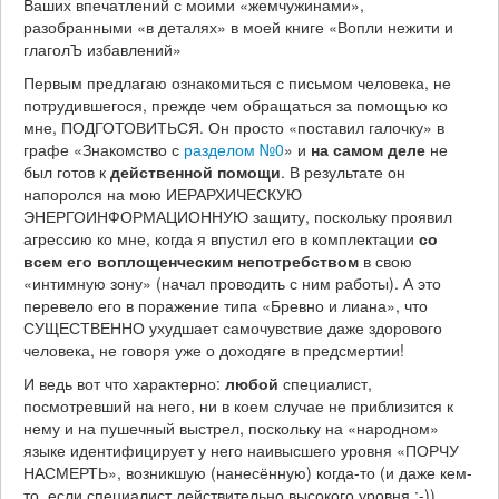
Ваших впечатлений с моими «жемчужинами»,
разобранными «в деталях» в моей книге «Вопли нежити и
глаголЪ избавлений»
Первым предлагаю ознакомиться с письмом человека, не
потрудившегося, прежде чем обращаться за помощью ко
мне, ПОДГОТОВИТЬСЯ. Он просто «поставил галочку» в
графе «Знакомство с
разделом №0
» и
на самом деле
не
был готов к
действенной помощи
. В результате он
напоролся на мою ИЕРАРХИЧЕСКУЮ
ЭНЕРГОИНФОРМАЦИОННУЮ защиту, поскольку проявил
агрессию ко мне, когда я впустил его в комплектации
со
всем его воплощенческим непотребством
в свою
«интимную зону» (начал проводить с ним работы). А это
перевело его в поражение типа «Бревно и лиана», что
СУЩЕСТВЕННО ухудшает самочувствие даже здорового
человека, не говоря уже о доходяге в предсмертии!
И ведь вот что характерно:
любой
специалист,
посмотревший на него, ни в коем случае не приблизится к
нему и на пушечный выстрел, поскольку на «народном»
языке идентифицирует у него наивысшего уровня «ПОРЧУ
НАСМЕРТЬ», возникшую (нанесённую) когда-то (и даже кем-
то, если специалист действительно высокого уровня :-)).