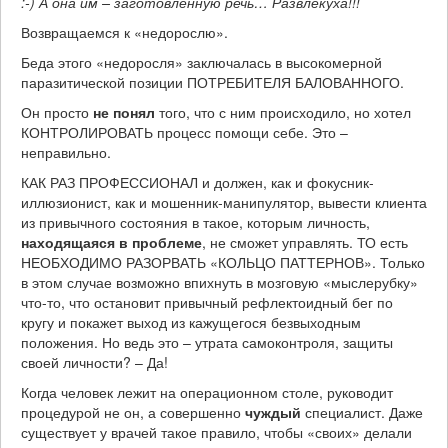
:-) А она им – заготовленную речь… Развлекуха!!!
Возвращаемся к «недорослю».
Беда этого «недоросля» заключалась в высокомерной
паразитической позиции ПОТРЕБИТЕЛЯ БАЛОВАННОГО.
Он просто
не понял
того, что с ним происходило, но хотел
КОНТРОЛИРОВАТЬ процесс помощи себе. Это –
неправильно.
КАК РАЗ ПРОФЕССИОНАЛ и должен, как и фокусник-
иллюзионист, как и мошенник-манипулятор, вывести клиента
из привычного состояния в такое, которым личность,
находящаяся в проблеме
, не сможет управлять. ТО есть
НЕОБХОДИМО РАЗОРВАТЬ «КОЛЬЦО ПАТТЕРНОВ». Только
в этом случае возможно впихнуть в мозговую «мыслерубку»
что-то, что остановит привычный рефлектоидный бег по
кругу и покажет выход из кажущегося безвыходным
положения. Но ведь это – утрата самоконтроля, защиты
своей личности? – Да!
Когда человек лежит на операционном столе, руководит
процедурой не он, а совершенно
чуждый
специалист. Даже
существует у врачей такое правило, чтобы «своих» делали