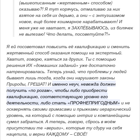
(вышеописанным «жертвенным» способом) 
оказываю?! Я тут корячусь, отмаливаю за них 
взятое на себя их дерьмо, а они – с энтузиазмом 
новое, ещё более кошмарное нарабатывают! И 
меня уже не хватает, я ЗАХЛЁБЫВАЮСЬ, из болячек 
не вылезаю! Что делать, посоветуйте?!»
Я ей посоветовал повысить её квалификацию и сменить
жертвенный способ оказания помощи на экспертный.
Хватит, говорю, каяться за других. Ты с помощью
решения ИХ «домашних заданий» уже достаточно
натренировалась. Теперь узнай, что проблемы у людей
бывают лишь тогда, когда они нарушают законы
Природы, ГРЕШАТ! И
именно неуч, невежда должен
получить «по рогам», чтобы либо приобрести
квалификацию, соответствующую уровню его
деятельности, либо стать «ПРОФНЕПРИГОДНЫМ»
и не
осквернять своими гримасами и прыжками иерархический
уровень, на который с помощью интриг и компанейщины
сумел забраться. А теперь, говорю, сбрось в моём
присутствии те «вериги», которые ту сдуру на себя
нацепила, и верни КАЖДОМУ – СВОЁ!