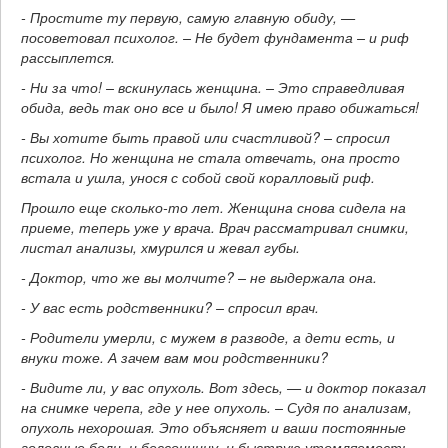
- Простите ту первую, самую главную обиду, —
посоветовал психолог. – Не будет фундамента – и риф
рассыплется.
- Ни за что! – вскинулась женщина. – Это справедливая
обида, ведь так оно все и было! Я имею право обижаться!
- Вы хотите быть правой или счастливой? – спросил
психолог. Но женщина не стала отвечать, она просто
встала и ушла, унося с собой свой коралловый риф.
Прошло еще сколько-то лет. Женщина снова сидела на
приеме, теперь уже у врача. Врач рассматривал снимки,
листал анализы, хмурился и жевал губы.
- Доктор, что же вы молчите? – не выдержала она.
- У вас есть родственники? – спросил врач.
- Родители умерли, с мужем в разводе, а дети есть, и
внуки тоже. А зачем вам мои родственники?
- Видите ли, у вас опухоль. Вот здесь, — и доктор показал
на снимке черепа, где у нее опухоль. – Судя по анализам,
опухоль нехорошая. Это объясняет и ваши постоянные
головные боли, и бессонницу, и быструю утомляемость.