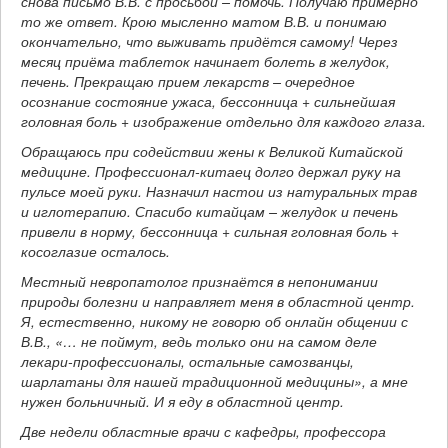
снова письмо В.В. с просьбой – помочь. Получаю примерно
то же ответ. Крою мысленно матом В.В. и понимаю
окончательно, что выживать придётся самому! Через
месяц приёма таблеток начинает болеть в желудок,
печень. Прекращаю прием лекарств – очередное
осознание состояние ужаса, бессонница + сильнейшая
головная боль + изображение отдельно для каждого глаза.
Обращаюсь при содействии жены к Великой Китайской
медицине. Профессионал-китаец долго держал руку на
пульсе моей руки. Назначил настои из натуральных трав
и иглотерапию. Спасибо китайцам – желудок и печень
привели в норму, бессонница + сильная головная боль +
косоглазие осталось.
Местный невропатолог признаётся в непонимании
природы болезни и направляет меня в областной центр.
Я, естественно, никому не говорю об онлайн общении с
В.В., «… не поймут, ведь только они на самом деле
лекари-профессионалы, остальные самозванцы,
шарлатаны для нашей традиционной медицины», а мне
нужен больничный. И я еду в областной центр.
Две недели областные врачи с кафедры, профессора