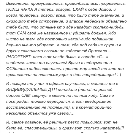
Выполнила, промурашилась, проколбасилась, проревелась,
ПОЛЕГЧАЛО! А теперь, говорю, ЕХАЙ к себе домой, и
когда приедешь, говори всем, что было тебе знамение, и
снизошло тебе откровение, и гласом небесным объявлено
тебе было, что отныне кто где нагадит сколько-нибудь,
тот САМ своё же нагаженное и убирать должен. Ибо
чисто не там, где постоянно какой-либо подвижник
дерьмо чьё-то убирает, а там, где под себя не срут и в
других какашками своими не кидаются! Приехала –
РАПОРТУЕТ: пока в отъезде была, в городе «С…»
эпидемия какая-то случилась! Врачи в недоумении и
ФСБшники забеспокоились: просто мор какой-то кто-то
организовал на властьимущих и деньгопредержащих!
:-)
И пожары-то у них в офисах случались, и машины-то в
ИНДИВИДУАЛЬНЫЕ ДТП попадали (типа: на ровной
дороге САМ свернул в кювет на полном ходу. Сам не
пострадал, только пересрался, а вот внедорожник
восстановлению не подлежит), и в крематорий-то
несколько объектов уже свезли…
И, самое главное, её рейтинг резко повысился: вот не
было её, спасительницы, и сразу вот сколько напастей!!!