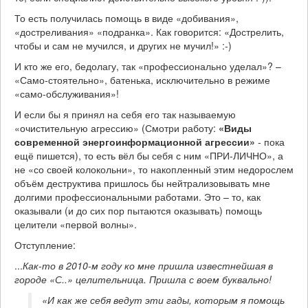
То есть получилась помощь в виде «добивания»,
«достреливания» «подранка». Как говорится: «Дострелить,
чтобы и сам не мучился, и других не мучил!» :-)
И кто же его, бедолагу, так «профессионально уделал»? –
«Само-стоятельно», батенька, исключительно в режиме
«само-обслуживания»!
И если бы я принял на себя его так называемую
«очистительную агрессию» (Смотри работу:
«Виды
современной энергоинформационной агрессии»
- пока
ещё пишется), то есть вёл бы себя с ним «ПРИ-ЛИЧНО», а
не «со своей колокольни», то накопленный этим недорослем
объём деструктива пришлось бы нейтрализовывать мне
долгими профессиональными работами. Это – то, как
оказывали (и до сих пор пытаются оказывать) помощь
целители «первой волны».
Отступление:
...
Как-то в 2010-м году ко мне пришла известнейшая в
городе «С..» целительница. Пришла с воем буквально!
«И как же себя ведут эти гады, которым я помощь 