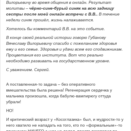
Вилорьевичу во время общения в онлайн. Результат
молитвы –
чёрно-сине-бурый синяк на всю задницу
сестры после моей онлайн встречи с В.В..
В течение
недели синяк прошёл, жизнь налаживается.
Хотелось бы комментарий В.В. на это событие.
В конце своей реальной истории говорю Губанову
Вячеславу Вилорьевичу спасибо с пожеланием здоровья
ему и его семье. Здоровья и удачи всем его сподвижникам.
Процветания его института. Вот что реально
необходимо развивать на государственном уровне.
С уважением. Сергей.
А поставленная-то задача – без оперативного
вмешательства была решена! Регенерация сердечка у
мальчика произошла, когда бабулю-вампирюгу оттуда
убрали!
НО!
И критический возраст у «Косоглазика» был, и мудрости-то у
него хватило не нападать на того, кто по «формальным»-то
признакам НИЧЕГО с ним не делал, просто поговорил по