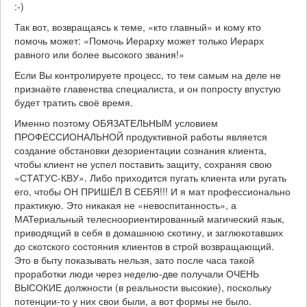
:-)
Так вот, возвращаясь к теме, «кто главный» и кому кто
помочь может: «Помочь Иерарху может только Иерарх
равного или более высокого звания!»
Если Вы контролируете процесс, то тем самым на деле не
признаёте главенства специалиста, и он попросту впустую
будет тратить своё время.
Именно поэтому ОБЯЗАТЕЛЬНЫМ условием
ПРОФЕССИОНАЛЬНОЙ продуктивной работы является
создание обстановки дезориентации сознания клиента,
чтобы клиент не успел поставить защиту, сохраняя свою
«СТАТУС-КВУ». Либо приходится пугать клиента или ругать
его, чтобы ОН ПРИШЁЛ В СЕБЯ!!! И я мат профессионально
практикую. Это никакая не «невоспитанность», а
МАТериальный телесноориентированный магический язык,
приводящий в себя в домашнюю скотину, и заглюкотавших
до скотского состояния клиентов в строй возвращающий.
Это в быту показывать нельзя, зато после часа такой
проработки люди через неделю-две получали ОЧЕНЬ
ВЫСОКИЕ должности (в реальности высокие), поскольку
потенции-то у них свои были, а вот формы не было.