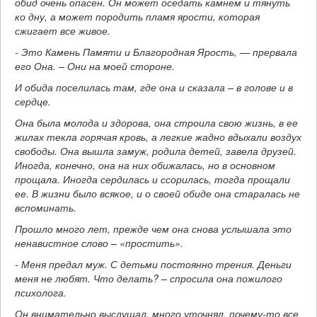
обид очень опасен. Он может оседать камнем и тянуть
ко дну, а может породить пламя ярости, которая
сжигает все живое.
- Это Камень Памяти и Благородная Ярость, — прервала
его Она. – Они на моей стороне.
И обида поселилась там, где она и сказала – в голове и в
сердце.
Она была молода и здорова, она строила свою жизнь, в ее
жилах текла горячая кровь, а легкие жадно вдыхали воздух
свободы. Она вышла замуж, родила детей, завела друзей.
Иногда, конечно, она на них обижалась, но в основном
прощала. Иногда сердилась и ссорилась, тогда прощали
ее. В жизни было всякое, и о своей обиде она старалась не
вспоминать.
Прошло много лет, прежде чем она снова услышала это
ненавистное слово – «простить».
- Меня предал муж. С детьми постоянно трения. Деньги
меня не любят. Что делать? – спросила она пожилого
психолога.
Он внимательно выслушал, много уточнял, почему-то все