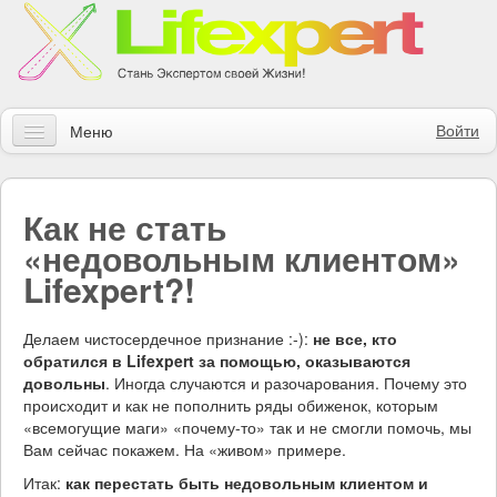
Войти
Меню
Статьи
Как не стать
Инструменты
«недовольным клиентом»
Обучение
Lifexpert?!
Контакты
Делаем чистосердечное признание :-):
не все, кто
обратился в Lifexpert за помощью, оказываются
Правила получения заказов
довольны
. Иногда случаются и разочарования. Почему это
происходит и как не пополнить ряды обиженок, которым
Магазин
«всемогущие маги» «почему-то» так и не смогли помочь, мы
Вам сейчас покажем. На «живом» примере.
Искать
Итак:
как перестать быть недовольным клиентом и