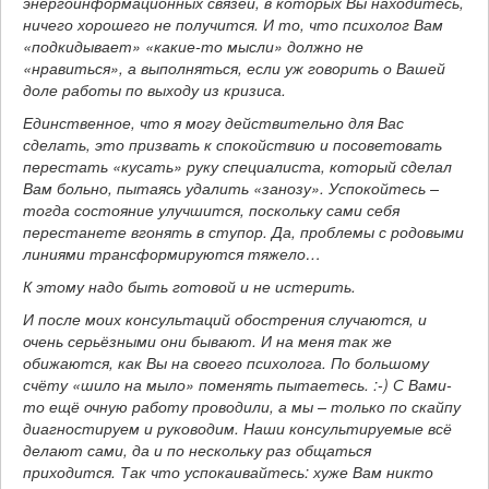
энергоинформационных связей, в которых Вы находитесь,
ничего хорошего не получится. И то, что психолог Вам
«подкидывает» «какие-то мысли» должно не
«нравиться», а выполняться, если уж говорить о Вашей
доле работы по выходу из кризиса.
Единственное, что я могу действительно для Вас
сделать, это призвать к спокойствию и посоветовать
перестать «кусать» руку специалиста, который сделал
Вам больно, пытаясь удалить «занозу». Успокойтесь –
тогда состояние улучшится, поскольку сами себя
перестанете вгонять в ступор. Да, проблемы с родовыми
линиями трансформируются тяжело…
К этому надо быть готовой и не истерить.
И после моих консультаций обострения случаются, и
очень серьёзными они бывают. И на меня так же
обижаются, как Вы на своего психолога. По большому
счёту «шило на мыло» поменять пытаетесь. :-) С Вами-
то ещё очную работу проводили, а мы – только по скайпу
диагностируем и руководим. Наши консультируемые всё
делают сами, да и по нескольку раз общаться
приходится. Так что успокаивайтесь: хуже Вам никто