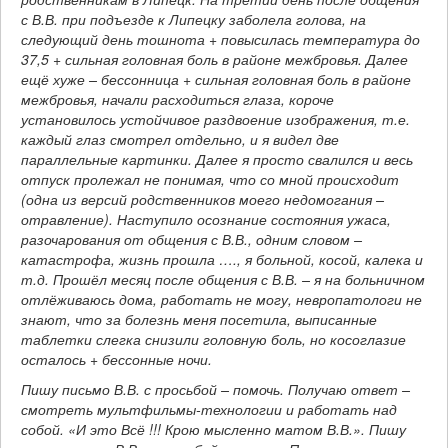
с В.В. при подъезде к Липецку заболела голова, на
следующий день тошнота + повысилась температура до
37,5 + сильная головная боль в районе межбровья. Далее
ещё хуже – бессонница + сильная головная боль в районе
межбровья, начали расходиться глаза, короче
установилось устойчивое раздвоение изображения, т.е.
каждый глаз смотрел отдельно, и я видел две
параллельные картинки. Далее я просто свалился и весь
отпуск пролежал не понимая, что со мной происходит
(одна из версий родственников моего недомогания –
отравление). Наступило осознание состояния ужаса,
разочарования от общения с В.В., одним словом –
катастрофа, жизнь прошла …., я больной, косой, калека и
т.д. Прошёл месяц после общения с В.В. – я на больничном
отлёживаюсь дома, работать не могу, невропатологи не
знают, что за болезнь меня посетила, выписанные
таблетки слегка снизили головную боль, но косоглазие
осталось + бессонные ночи.
Пишу письмо В.В. с просьбой – помочь. Получаю ответ –
смотреть мультфильмы-технологии и работать над
собой. «И это Всё !!! Крою мысленно матом В.В.». Пишу