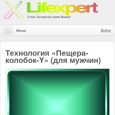
Войти
Меню
Статьи
Технология «Пещера-
Инструменты
колобок-Y» (для мужчин)
Обучение
Контакты
Правила получения заказов
Магазин
Искать