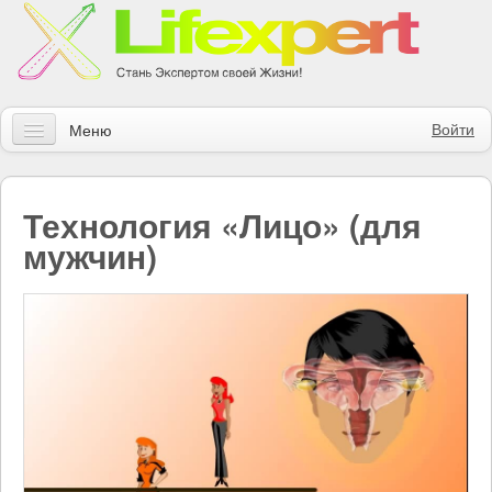
Войти
Меню
Статьи
Технология «Лицо» (для
Инструменты
мужчин)
Обучение
Контакты
Правила получения заказов
Магазин
Искать