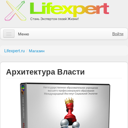
Войти
Меню
Статьи
Lifexpert.ru
/
Магазин
Инструменты
Архитектура Власти
Обучение
Контакты
Правила получения заказов
Магазин
Искать