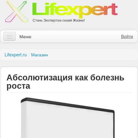
Войти
Меню
Статьи
Lifexpert.ru
/
Магазин
Инструменты
Абсолютизация как болезнь
Обучение
роста
Контакты
Правила получения заказов
Магазин
Искать