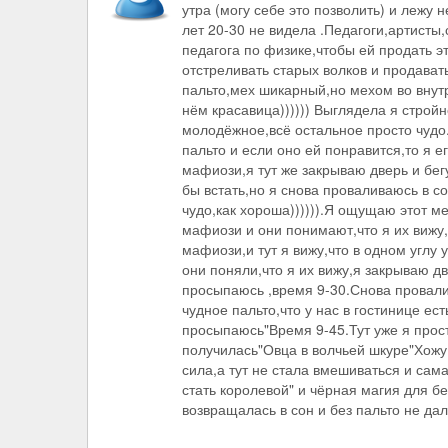
утра (могу себе это позволить) и лежу 
лет 20-30 не видела .Педагоги,артисты,
педагога по физике,чтобы ей продать эт
отстреливать старых волков и продавать
пальто,мех шикарный,но мехом во внут
нём красавица)))))) Выглядела я строй
молодёжное,всё остальное просто чудо.
пальто и если оно ей понравится,то я 
мафиози,я тут же закрываю дверь и бе
бы встать,но я снова проваливаюсь в с
чудо,как хороша)))))).Я ощущаю этот м
мафиози и они понимают,что я их вижу,
мафиози,и тут я вижу,что в одном углу
они поняли,что я их вижу,я закрываю дв
просыпаюсь ,время 9-30.Снова провалив
чудное пальто,что у нас в гостинице ес
просыпаюсь"Время 9-45.Тут уже я прос
получилась"Овца в волчьей шкуре"Хожу 
сила,а тут не стала вмешиваться и сам
стать королевой" и чёрная магия для б
возвращалась в сон и без пальто не дал