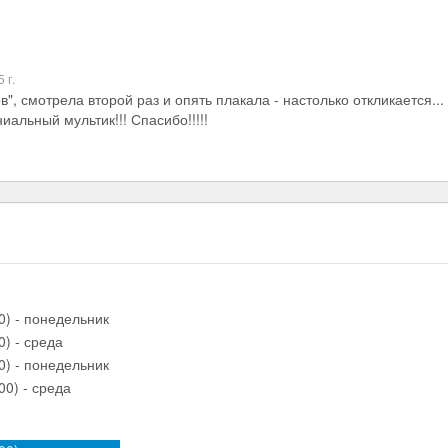
 г.
", смотрела второй раз и опять плакала - настолько откликается..
иальный мультик!!! Спасибо!!!!!
00) - понедельник
0) - среда
00) - понедельник
00) - среда