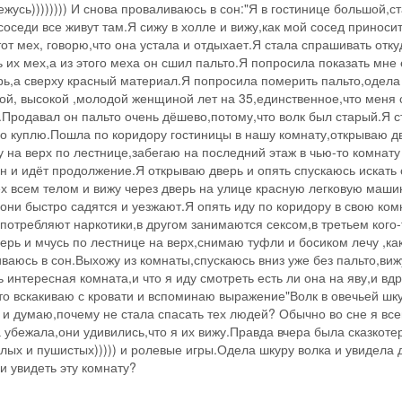
нежусь)))))))) И снова проваливаюсь в сон:"Я в гостинице большой,
соседи все живут там.Я сижу в холле и вижу,как мой сосед приноси
от мех, говорю,что она устала и отдыхает.Я стала спрашивать откуд
 их мех,а из этого меха он сшил пальто.Я попросила показать мне 
рь,а сверху красный материал.Я попросила померить пальто,одела 
ной, высокой ,молодой женщиной лет на 35,единственное,что меня
Продавал он пальто очень дёшево,потому,что волк был старый.Я ст
его куплю.Пошла по коридору гостиницы в нашу комнату,открываю д
гу на верх по лестнице,забегаю на последний этаж в чью-то комн
он и идёт продолжение.Я открываю дверь и опять спускаюсь искать 
ех всем телом и вижу через дверь на улице красную легковую маши
они быстро садятся и уезжают.Я опять иду по коридору в свою ком
 употребляют наркотики,в другом занимаются сексом,в третьем ког
ерь и мчусь по лестнице на верх,снимаю туфли и босиком лечу ,как
аюсь в сон.Выхожу из комнаты,спускаюсь вниз уже без пальто,виж
ть интересная комната,и что я иду смотреть есть ли она на яву,и в
то вскакиваю с кровати и вспоминаю выражение"Волк в овечьей шку
и думаю,почему не стала спасать тех людей? Обычно во сне я все
а убежала,они удивились,что я их вижу.Правда вчера была сказкоте
елых и пушистых))))) и ролевые игры.Одела шкуру волка и увидела
и увидеть эту комнату?