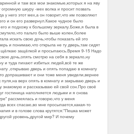
старинной и там все мои знакомые,которых я на яву
т огромную шкуру -мех волка и просит позвать
а у него этот мех,а он говорит,что им позволяют
его и он его развернул.Какое чудное было
его и подхожу к большому зеркалу.Боже,я была в
 смутило,что пальто было выше колен,более
ала искать свою дочь,чтобы показать ей это
верь и понимаю,что открыла не ту дверь,там сидят
ату щёлкаю защёлкой и просыпаюсь.Время 9-15 Надо
свою дочь,опять смотрю на себя в зеркало,ну
ну и туда пихают избитых людей,всё те же
нату ,открываю дверь и опять попадаю в комнату
о-то допрашивают и они тоже меня увидели,вернее
 пуля,на верх опять в комнату и закрываю дверь и
у знакомую и рассказываю ей свой сон.Про своё
друг гостиница наполняется людьми и я снова
ре" рассмеялась и говорю,что у меня
гда всех спасаю,во мне просыпается,какая-то
рапия и в голове слова крутятся:"Пешка может
 другой уровень,другой мир? И почему