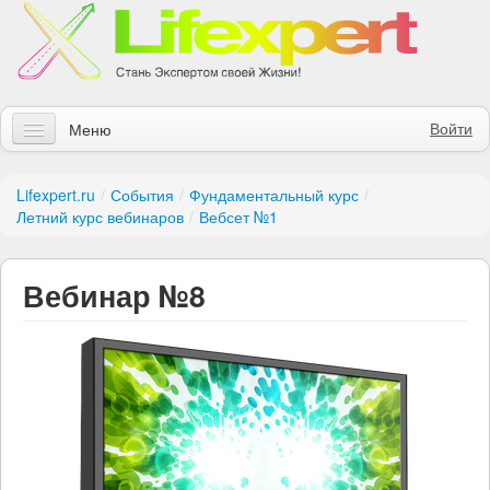
Войти
Меню
Статьи
Lifexpert.ru
/
События
/
Фундаментальный курс
/
Летний курс вебинаров
/
Вебсет №1
Инструменты
Обучение
Вебинар №8
Контакты
Правила получения заказов
Магазин
Искать