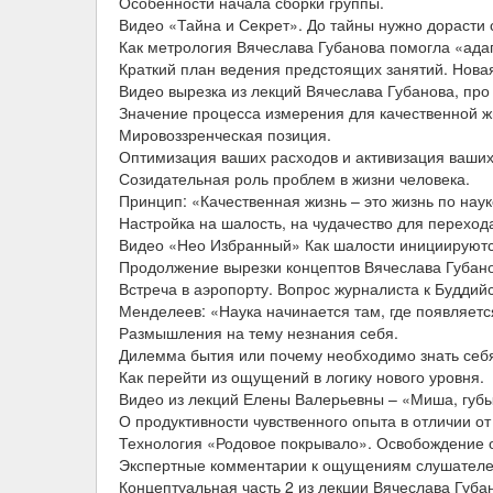
Особенности начала сборки группы.
Видео «Тайна и Секрет». До тайны нужно дорасти 
Как метрология Вячеслава Губанова помогла «ад
Краткий план ведения предстоящих занятий. Нова
Видео вырезка из лекций Вячеслава Губанова, про
Значение процесса измерения для качественной ж
Мировоззренческая позиция.
Оптимизация ваших расходов и активизация ваших
Созидательная роль проблем в жизни человека.
Принцип: «Качественная жизнь – это жизнь по наук
Настройка на шалость, на чудачество для перехода
Видео «Нео Избранный» Как шалости инициируютс
Продолжение вырезки концептов Вячеслава Губано
Встреча в аэропорту. Вопрос журналиста к Буддий
Менделеев: «Наука начинается там, где появляетс
Размышления на тему незнания себя.
Дилемма бытия или почему необходимо знать себя.
Как перейти из ощущений в логику нового уровня.
Видео из лекций Елены Валерьевны – «Миша, губы
О продуктивности чувственного опыта в отличии о
Технология «Родовое покрывало». Освобождение о
Экспертные комментарии к ощущениям слушателей
Концептуальная часть 2 из лекции Вячеслава Губа