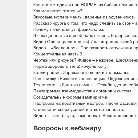
Книги и методички про НОРМЫ из библиотеки инст
Как меняются эталоны?
Вкусовые эксперименты, варенье из одуванчиков.
Рассказ хирурга о том, что надо следить за своими
Почему люди плачут, физика слёз.
В чем ценность записей работ Елены Валерьевны.
Видео Олеся (расстановки) Иллюстрация живой раб
Видео – «Вселенная». Про важность отпускания п
Концептуальная часть 3.
Чертеж или рисунок? Живое – неживое. Шестярен
Норма здорового тела: хочу/не хочу.
Каллиграфия. Заряженные вещи и талисманы.
Про книжку «Бизнес из песочницы». Подключение 
Технология: «Джин из лампы». Освобождения себя 
Пентаграмма взаимодействий органов и систем.
Созидательные формы вампиризма.
Настройка на позитивный настрой. Песня Василия
О ценности сверх усилий и ответственности.
Видео – Таня (звуки, самопорча). Восстановление
Вопросы к вебинару