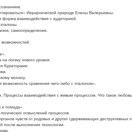
сознанием.
аптироваться» Иерархической природе Елены Валерьевны.
я форма взаимодействия с аудиторией.
 эталоны.
изни, самоопределение.
 возможностей.
е».
 на логику нового уровня.
я Кураторами.
ва.
скому монаху.
я возможность сравнения чего-либо с эталоном».
 Процессы взаимодействия с живым процессом. Что такое любовь к
 и помада».
т логических осмыслений процессов.
рганов чувств от родовых и других сдерживающих деструктивных 
 после выполнения технологии.
нова.