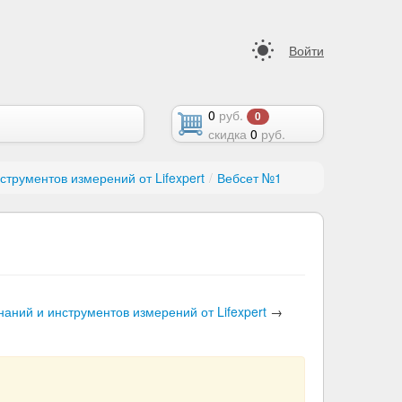
Войти
0
руб.
0
скидка
0
руб.
трументов измерений от Lifexpert
/
Вебсет №1
аний и инструментов измерений от Lifexpert
→