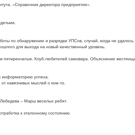
итута. «Справочник директора предприятия».
 детьми.
оты по обнаружению и разрядки УПСов, случай, когда не удалось 
рошлого для выхода на новый качественный уровень.
ки-пятиренчатые. Клуб-любителей самовара. Объяснение жестянщи
к информаторию успеха.
от навязчивых мыслей о ком-то.
 Лебедева – Марш веселых ребят.
-отработка к эталонному состоянию.