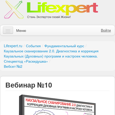
Войти
Меню
Статьи
Lifexpert.ru
/
События
/
Фундаментальный курс
/
Каузальное сканирование 2.0. Диагностика и коррекция
Инструменты
Каузальных (Духовных) программ и настроек человека.
Спецметод «Раскидушка»
/
Обучение
Вебсет №2
Контакты
Вебинар №10
Правила получения заказов
Магазин
Искать