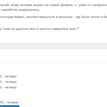
учай, когда человек вышел на новый уровень => ушёл от сахарного
е наработки разрушились.
посочувствовал, захотел вернуться в прошлое - где было тепло и б
дь тоже не дурачок был и многое наверняка знал ?
) - четверг
) - четверг
) - четверг
0) - четверг