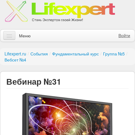
Войти
Меню
Статьи
Lifexpert.ru
/
События
/
Фундаментальный курс
/
Группа №5
/
Вебсет №4
Инструменты
Обучение
Вебинар №31
Контакты
Правила получения заказов
Магазин
Искать