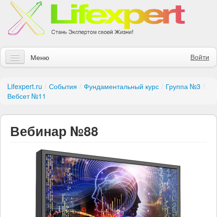
Войти
Меню
Статьи
Lifexpert.ru
/
События
/
Фундаментальный курс
/
Группа №3
/
Вебсет №11
Инструменты
Обучение
Вебинар №88
Контакты
Правила получения заказов
Магазин
Искать