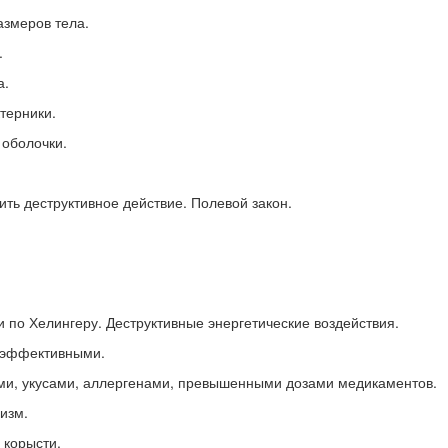
азмеров тела.
.
а.
терники.
 оболочки.
ть деструктивное действие. Полевой закон.
и по Хелингеру. Деструктивные энергетические воздействия.
я эффективными.
и, укусами, аллергенами, превышенными дозами медикаментов.
изм.
 корысти.