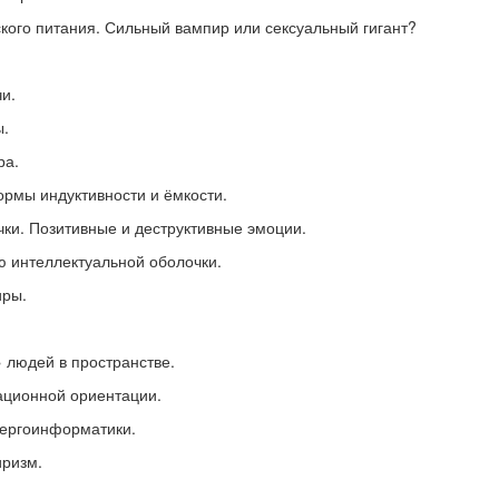
ского питания. Сильный вампир или сексуальный гигант?
и.
ы.
ра.
ормы индуктивности и ёмкости.
ки. Позитивные и деструктивные эмоции.
ю интеллектуальной оболочки.
иры.
 людей в пространстве.
ционной ориентации.
нергоинформатики.
иризм.