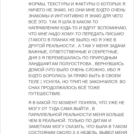
ФОРМЫ, ТЕКСТУРЫ И ФАКТУРЫ О КОТОРЫХ Я
НИЧЕГО НЕ ЗНАЮ, НО ОНИ МНЕ БУДТО ОЧЕНЬ
ЗНАКОМЫ И ИНТУИТИВНО Я ЗНАЮ ДЛЯ ЧЕГО
ВСЁ ЭТО. ТАК Я ШЛА В КАКОМ-ТО
НАПРАВЛЕНИИ КУДА-ТО И ВДРУГ ВСПОМИНАЮ,
ЧТО
МНЕ НАДО КОМУ-ТО ПЕРЕДАТЬ ПИСЬМО
(ТАКОГО В ПЛАНАХ НЕ БЫЛО) НО Я УЖЕ В
ДРУГОЙ РЕАЛЬНОСТИ , А ТАМ У МЕНЯ ЗАДАЧИ
ВАЖНЫЕ, ОТВЕТСТВЕННЫЕ И СЕКРЕТНЫЕ.
ДНЯ 3 Я ПЕРЕМЕШАЛАСЬ ПО ПРИРОДНЫМ
ЛАНДШАФТАМ ПОЛУОСТРОВА , ВЕРНУВШИСЬ
ДОМОЙ (ЧТО БЫЛО ОЧЕНЬ СЛОЖНО, ИБО Я
БУДТО БОРОЛАСЬ ЗА ПРАВО БЫТЬ В СВОЕМ
ТЕЛЕ ) УСНУЛА, НО ТРИП НЕ ЗАКОНЧИЛСЯ. ВО
СНАХ ПРОДОЛЖАЛОСЬ ВСЁ ТОЖЕ
ПУТЕШЕСТВИЕ.
Я В КАКОЙ-ТО МОМЕНТ ПОНЯЛА, ЧТО УЖЕ НЕ
МОГУ ОТ ТУДА САМА ВЫЙТИ , В
ПАРАЛЛЕЛЬНОЙ РЕАЛЬНОСТИ МЕНЯ БОЛЬШЕ
ЧЕМ В РЕАЛЬНОЙ. ТОЛЬКО ПО ДАТАМ И
ЗАМЕТКАМ МОГУ СКАЗАТЬ, ЧТО БЫЛА В ТАКОМ
СОСТОЯНИИ ОКОЛО 2-Х НЕДЕЛЬ. ВЫВЕЛ МЕНЯ