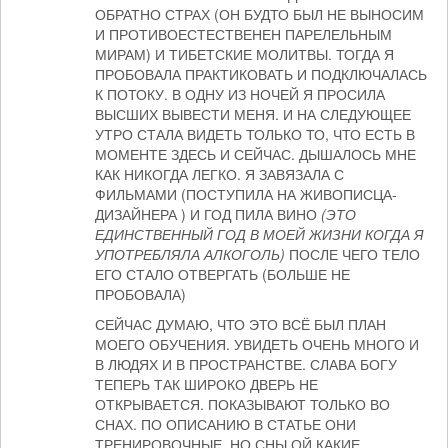
ОБРАТНО СТРАХ (ОН БУДТО БЫЛ НЕ ВЫНОСИМ
И ПРОТИВОЕСТЕСТВЕНЕН ПАРЕЛЕЛЬНЫМ
МИРАМ) И ТИБЕТСКИЕ МОЛИТВЫ. ТОГДА Я
ПРОБОВАЛА ПРАКТИКОВАТЬ И ПОДКЛЮЧАЛАСЬ
К ПОТОКУ. В ОДНУ ИЗ НОЧЕЙ Я ПРОСИЛА
ВЫСШИХ ВЫВЕСТИ МЕНЯ. И НА СЛЕДУЮЩЕЕ
УТРО СТАЛА ВИДЕТЬ ТОЛЬКО ТО, ЧТО ЕСТЬ В
МОМЕНТЕ ЗДЕСЬ И СЕЙЧАС. ДЫШАЛОСЬ МНЕ
КАК НИКОГДА ЛЕГКО. Я ЗАВЯЗАЛА С
ФИЛЬМАМИ (ПОСТУПИЛА НА ЖИВОПИСЦА-
ДИЗАЙНЕРА ) И ГОД ПИЛА ВИНО
(ЭТО
ЕДИНСТВЕННЫЙ ГОД В МОЕЙ ЖИЗНИ КОГДА Я
УПОТРЕБЛЯЛА АЛКОГОЛЬ)
ПОСЛЕ ЧЕГО ТЕЛО
ЕГО СТАЛО ОТВЕРГАТЬ (БОЛЬШЕ НЕ
ПРОБОВАЛА)
СЕЙЧАС ДУМАЮ, ЧТО ЭТО ВСЁ БЫЛ ПЛАН
МОЕГО ОБУЧЕНИЯ. УВИДЕТЬ ОЧЕНЬ МНОГО И
В ЛЮДЯХ И В ПРОСТРАНСТВЕ. СЛАВА БОГУ
ТЕПЕРЬ ТАК ШИРОКО ДВЕРЬ НЕ
ОТКРЫВАЕТСЯ. ПОКАЗЫВАЮТ ТОЛЬКО ВО
СНАХ. ПО ОПИСАНИЮ В СТАТЬЕ ОНИ
ТРЕНИРОВОЧНЫЕ. НО СНЫ ОЙ КАКИЕ