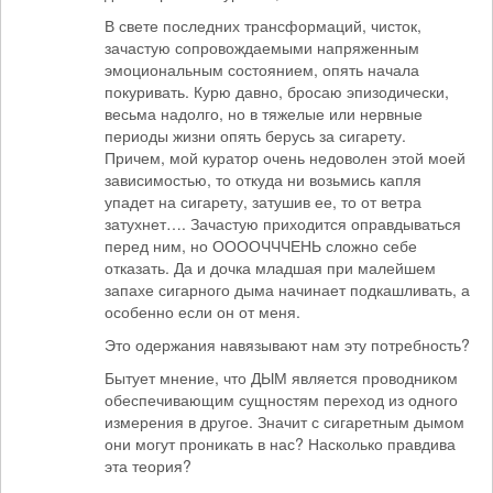
В свете последних трансформаций, чисток,
зачастую сопровождаемыми напряженным
эмоциональным состоянием, опять начала
покуривать. Курю давно, бросаю эпизодически,
весьма надолго, но в тяжелые или нервные
периоды жизни опять берусь за сигарету.
Причем, мой куратор очень недоволен этой моей
зависимостью, то откуда ни возьмись капля
упадет на сигарету, затушив ее, то от ветра
затухнет…. Зачастую приходится оправдываться
перед ним, но ООООЧЧЧЕНЬ сложно себе
отказать. Да и дочка младшая при малейшем
запахе сигарного дыма начинает подкашливать, а
особенно если он от меня.
Это одержания навязывают нам эту потребность?
Бытует мнение, что ДЫМ является проводником
обеспечивающим сущностям переход из одного
измерения в другое. Значит с сигаретным дымом
они могут проникать в нас? Насколько правдива
эта теория?