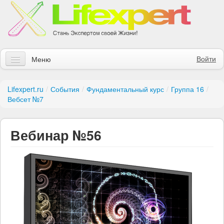
Войти
Меню
Статьи
Lifexpert.ru
/
События
/
Фундаментальный курс
/
Группа 16
/
Вебсет №7
Инструменты
Обучение
Вебинар №56
Контакты
Правила получения заказов
Магазин
Искать