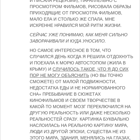
И ПИСАЛА РЕЦЕНЗИИ), ПАРАЛЛЕЛЬНО С
ПРОСМОТРОМ ФИЛЬМОВ, РИСОВАЛА ОБРАЗЫ
ПРИХОДЯЩИЕ ОТ ПРОСМОТРА ФИЛЬМОВ,
МАЛО ЕЛА И СТОЛЬКО ЖЕ СПАЛА. МНЕ
ИСКРЕННЕ НРАВИЛСЯ МОЙ РИТМ ЖИЗНИ.
СЕЙЧАС УЖЕ ПОНИМАЮ, КАК МЕНЯ СИЛЬНО
ЗАВОРАЧИВАЛИ И КУДА УНОСИЛО.
НО САМОЕ ИНТЕРЕСНОЕ В ТОМ, ЧТО
СЛУЧИЛСЯ ДЕНЬ КОГДА Я РЕШИЛА ОТДОХНУТЬ
И ПОЕХАЛА К МОРЮ АВТОСТОПОМ (ЖИЛА В
КРЫМУ) И
СЛУЧИЛОСЬ ТАКОЕ, ЧТО Я ДО СИХ
ПОР НЕ МОГУ ОБЪЯСНИТЬ
(НО ВЫ ТОЧНО
СМОЖЕТЕ) ОТ МАЛОЙ ПОДВИЖНОСТИ,
НЕДОСТАТКА ЕДЫ И НЕ НОРМИРОВАННОГО
СНА+ ПРЕБЫВАНИЕ В СЮЖЕТАХ
КИНОФИЛЬМОВ И СВОЕМ ТВОРЧЕСТВЕ В
КАКОЙ-ТО МОМЕНТ МОЗГ ПЕРЕКЛЮЧИЛСЯ НА
ДРУГУЮ РЕАЛЬНОСТЬ ИЛИ ДАЖЕ НЕСКОЛЬКО
РЕАЛЬНОСТЕЙ СРАЗУ. КАРТИНКА БУКВАЛЬНО
НАСЛОИЛАСЬ НА РЕАЛЬНУЮ КАРТИНУ МИРА,
ЛЮДИ ИЗ ДРУГОЙ ЭПОХИ, СУЩЕСТВА НЕ ИЗ
ЭТОГО МИРА, ЗДАНИЯ, МЕНЯЛИСЬ НА ГЛАЗАХ,