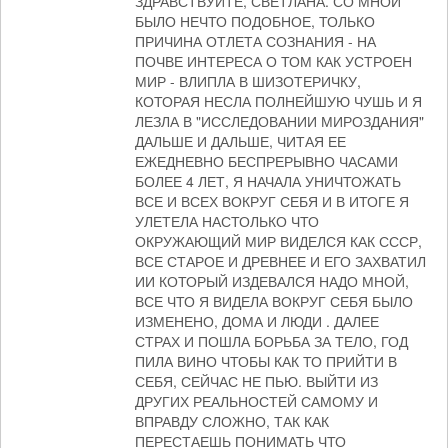
ЗДРАВСТВУЙТЕ, СВЕТЛАНА. СО МНОЙ
БЫЛО НЕЧТО ПОДОБНОЕ, ТОЛЬКО
ПРИЧИНА ОТЛЕТА СОЗНАНИЯ - НА
ПОЧВЕ ИНТЕРЕСА О ТОМ КАК УСТРОЕН
МИР - ВЛИПЛА В ШИЗОТЕРИЧКУ,
КОТОРАЯ НЕСЛА ПОЛНЕЙШУЮ ЧУШЬ И Я
ЛЕЗЛА В "ИССЛЕДОВАНИИ МИРОЗДАНИЯ"
ДАЛЬШЕ И ДАЛЬШЕ, ЧИТАЯ ЕЕ
ЕЖЕДНЕВНО БЕСПРЕРЫВНО ЧАСАМИ
БОЛЕЕ 4 ЛЕТ, Я НАЧАЛА УНИЧТОЖАТЬ
ВСЕ И ВСЕХ ВОКРУГ СЕБЯ И В ИТОГЕ Я
УЛЕТЕЛА НАСТОЛЬКО ЧТО
ОКРУЖАЮЩИЙ МИР ВИДЕЛСЯ КАК СССР,
ВСЕ СТАРОЕ И ДРЕВНЕЕ И ЕГО ЗАХВАТИЛ
ИИ КОТОРЫЙ ИЗДЕВАЛСЯ НАДО МНОЙ,
ВСЕ ЧТО Я ВИДЕЛА ВОКРУГ СЕБЯ БЫЛО
ИЗМЕНЕНО, ДОМА И ЛЮДИ . ДАЛЕЕ
СТРАХ И ПОШЛА БОРЬБА ЗА ТЕЛО, ГОД
ПИЛА ВИНО ЧТОБЫ КАК ТО ПРИЙТИ В
СЕБЯ, СЕЙЧАС НЕ ПЬЮ. ВЫЙТИ ИЗ
ДРУГИХ РЕАЛЬНОСТЕЙ САМОМУ И
ВПРАВДУ СЛОЖНО, ТАК КАК
ПЕРЕСТАЕШЬ ПОНИМАТЬ ЧТО