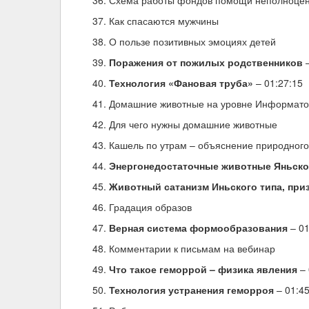
Схема работы фондов помощи неполноценн
Как спасаются мужчины
О пользе позитивных эмоциях детей
Поражения от пожилых родственников
–
Технология «Фановая труба»
– 01:27:15
Домашние животные на уровне Информатор
Для чего нужны домашние животные
Кашель по утрам – объяснение природного
Энергонедостаточные животные Яньског
Животный сатанизм Иньского типа, пр
Градация образов
Верная система формообразования
– 01
Комментарии к письмам на вебинар
Что такое геморрой – физика явления
– 
Технология устранения геморроя
– 01:45