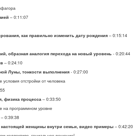
Пифагора
нией
– 0:11:07
рования, как правильно изменить дату рождения
– 0:15:14
ий, образная аналогия перехода на новый уровень
- 0:20:44
ев
– 0:24:10
ной Луны, тонкости выполнения
- 0:27:00
 условия отстройки от человека
:55
я, физика процесса
– 0:33:50
е на программном уровне
– 0:39:38
 настоящей женщины внутри семьи, видео примеры
– 0:42:20
ом коллективе, гениальное решение!