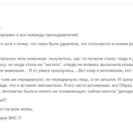
г.
рьевич и вся команда преподавателей.
го шла к этому, что сама была удивлена, что получается и ножом ра
альное тело ножечком- получилось, как -то полегче стало; тогда я
гу, но когда стала ее "чистить", откуда не возмись выскочила кош
 знакомым... Я от ужаса проснулась....Вот хожу и вспоминаю, кто 
 тоже аж передернуло, но передернуло лицо, а не затылок. И сразу
жде, что я вставлю имплантаты. Я его часто вспоминаю, его Образ,
, вяловатая была и ничего не понимающая, сейчас многое "доходит
!!!
ют на мою жизнь.
арю ВАС !!!