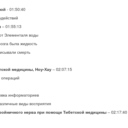
ной
- 01:50:40
одействий
ч
– 01:55:13
 от Элементаля воды
мозга была жидкость
писывали смерть
тской медицины, Ноу-Хау
– 02:07:15
 операций
ковка информаториев
различные виды восприятия
тройничного нерва при помощи Тибетской медицины
– 02:17:40