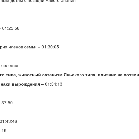
ым детям с позиции живого Знания
 01:25:58
ия членов семьи – 01:30:05
 явления
о типа, животный сатанизм Яньского типа, влияние на хозяи
изнаки вырождения
– 01:34:13
:37:50
01:43:46
:19