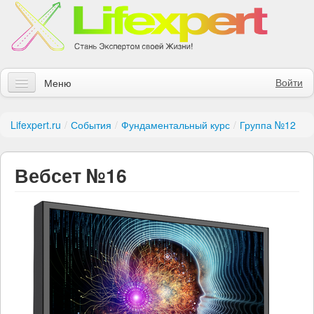
Войти
Меню
Статьи
Lifexpert.ru
/
События
/
Фундаментальный курс
/
Группа №12
Инструменты
Вебсет №16
Обучение
Контакты
Правила получения заказов
Магазин
Искать