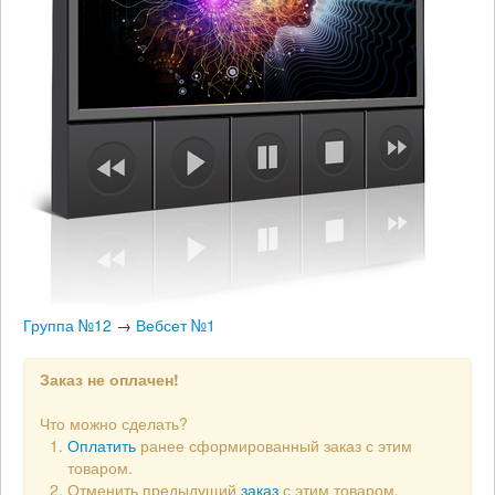
Группа №12
→
Вебсет №1
Заказ не оплачен!
Что можно сделать?
Оплатить
ранее сформированный заказ с этим
товаром.
Отменить предыдущий
заказ
с этим товаром.