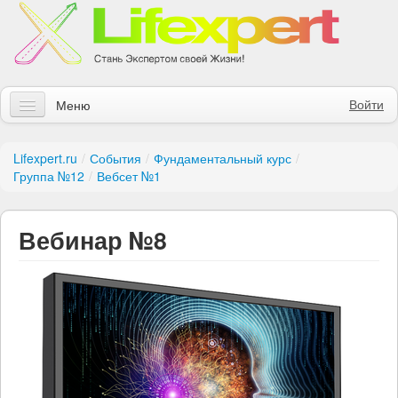
Войти
Меню
Статьи
Lifexpert.ru
/
События
/
Фундаментальный курс
/
Группа №12
/
Вебсет №1
Инструменты
Обучение
Вебинар №8
Контакты
Правила получения заказов
Магазин
Искать