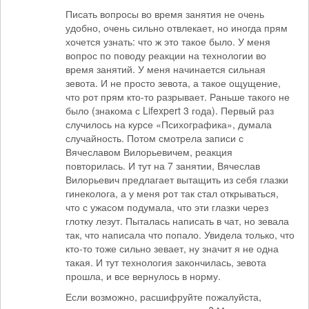
Писать вопросы во время занятия не очень
удобно, очень сильно отвлекает, но иногда прям
хочется узнать: что ж это такое было. У меня
вопрос по поводу реакции на технологии во
время занятий. У меня начинается сильная
зевота. И не просто зевота, а такое ощущение,
что рот прям кто-то разрывает. Раньше такого не
было (знакома с Lifexpert 3 года). Первый раз
случилось на курсе «Психографика», думала
случайность. Потом смотрела записи с
Вячеславом Вилорьевичем, реакция
повторилась. И тут на 7 занятии, Вячеслав
Вилорьевич предлагает вытащить из себя глазки
гинеколога, а у меня рот так стал открываться,
что с ужасом подумала, что эти глазки через
глотку лезут. Пыталась написать в чат, но зевала
так, что написала что попало. Увидела только, что
кто-то тоже сильно зевает, ну значит я не одна
такая. И тут технология закончилась, зевота
прошла, и все вернулось в норму.
Если возможно, расшифруйте пожалуйста,