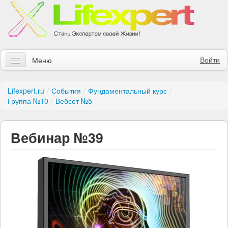
Войти
Меню
Статьи
Lifexpert.ru
/
События
/
Фундаментальный курс
/
Группа №10
/
Вебсет №5
Инструменты
Обучение
Вебинар №39
Контакты
Правила получения заказов
Магазин
Искать