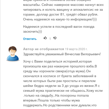
масштабы. Сейчас наверное массово начнут всех
чипировать и колоть вакцину и апокалипсис не за
горами, доллар достиг 81, грядёт обвал рубля.
Очень надеемся на какую-то информацию!)))
Надеемся успели в последний вагон поезда
заскочить)))
1
Ответить
Автор не отображается
19 марта 2020 г.
Здравствуйте,уважаемый Вячеслав Вилорьевич!
Хочу с Вами поделиться историей,которая
произошла как раз накануне прошлого вэба.В
среду мы хоронили свекра(отца мужа).Он
скончался в хосписе от букета заболеваний в
числе которых были рак простаты и перелом
шейки бедра недели за 3 до ухода из жизни.Я с
семьей мужа практически не общаюсь.Хожу если
.только на свадьбу,.На похороны попала
впервые.Пошла только чтобы мужа
поддержать.Но родственники мои думали,что