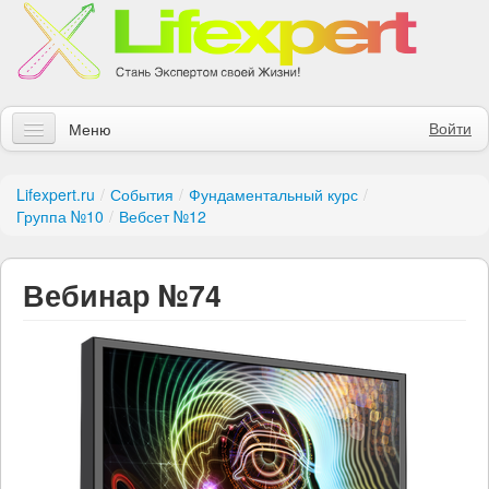
Войти
Меню
Статьи
Lifexpert.ru
/
События
/
Фундаментальный курс
/
Группа №10
/
Вебсет №12
Инструменты
Обучение
Вебинар №74
Контакты
Правила получения заказов
Магазин
Искать