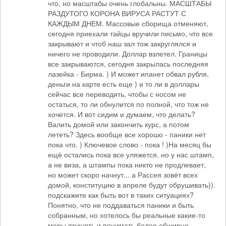
что, но масштабы очень глобальны. МАСШТАБЫ
РАЗДУТОГО КОРОНА ВИРУСА РАСТУТ С
КАЖДЫМ ДНЕМ. Массовые сборища отменяют,
сегодня приехали тайцы вручили письмо, что все
закрывают и чтоб наш зал тож закруглялся и
ничего не проводили. Доллар взлетел. Границы
все закрываются, сегодня закрылась последняя
лазейка - Бирма. ) И может ипанет обвал рубля,
деньги на карте есть еще ) и то ли в доллары
сейчас все переводить, чтобы с носом не
остаться, то ли обнулится по полной, что тож не
хочется. И вот сидим и думаем, что делать?
Валить домой или закончить курс, а потом
лететь? Здесь вообще все хорошо - паники нет
пока что. ) Ключевое слово - пока ! )На месяц бы
ещё остались пока все уляжется, но у нас штамп,
а не виза, а штампы пока никто не продлевает,
но может скоро начнут... а Рассея зовёт всех
домой, конституцию в апреле будут обрушивать)).
подскажите как быть вот в таких ситуациях?
Понятно, что не поддаваться паники и быть
собранным, но хотелось бы реальные какие-то
меры принять и понимать более обширно