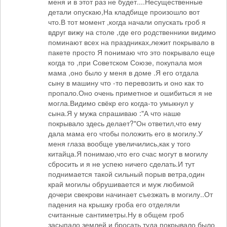
меня и в этот раз не будет....Несущественные
детали опускаю,На кладбище произошло вот
что.В тот момент ,когда начали опускать гроб я
вдруг вижу на столе ,где его родственники видимо
поминают всех на праздниках,лежит покрывало в
пакете просто Я понимаю что это покрывало еще
когда то ,при Советском Союзе, покупала моя
мама ,оно было у меня в доме .Я его отдала
сыну в машину что -то перевозить и оно как то
пропало.Оно очень приметное и ошибиться я не
могла.Видимо свёкр его когда-то умыкнул у
сына.Я у мужа спрашиваю :"А что наше
покрывало здесь делает?"Он ответил,что ему
дала мама его чтобы положить его в могилу.У
меня глаза вообще увеличились,как у того
китайца.Я понимаю,что его счас могут в могилу
сбросить и я не успею ничего сделать.И тут
поднимается такой сильный порыв ветра,один
край могилы обрушивается и муж любимой
дочери свекрови начинает съезжать в могилу..От
падения на крышку гроба его отделяли
считанные сантиметры.Ну в общем гроб
засыпало землей и бросать туда покрывало было