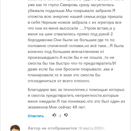
уже как то глупо.Свекровь сразу засуетилась
убежала подальше.Мы покрывало забрали.Я
отожгла всю энергию нашей семьи,когда пришла
в себя.Черным ножом забрала с их эгрегора все
что они из меня высосали ....Утром встаю,а у
меня на шее отвалились прямо под рукой 2
бородавочки.Они были не большие:где то по
половине спичечной головки,но всё таки...Я была
конечно под большим впечатлением от
произошедшего.А если бы я не пошла ,то не
смогла бы так быстро что-то предотвратить!И
даже если бы они бросили покрывало ,как и
планировали,то я зная это смогла бы
отсоединиться от всего плохого.
Благодарю вас за технологии,с помощью которых
я смогла предотвратить неприятности,которые
меня ожидали.Я так понимаю,что это был один из
экзаменов.Мне сейчас 49 лет.
4
Ответить
Автор не отображается
18 марта 2020 г.