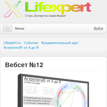
Войти
Меню
Статьи
Lifexpert.ru
/
События
/
Фундаментальный курс
/
АстрологиЯ: от А до Я
Инструменты
Обучение
Вебсет №12
Контакты
Правила получения заказов
Магазин
Искать