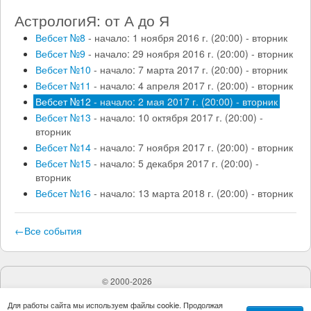
характере. «Бандитский бизнес» – невольная
АстрологиЯ: от А до Я
манера поведения. Пример из консультации:
дама с Плутоном в 1м доме.
Вебсет №8
- начало: 1 ноября 2016 г. (20:00) - вторник
Высокая способность к самовосстановлению.
Вебсет №9
- начало: 29 ноября 2016 г. (20:00) - вторник
Необходимо давать выход энергии через
Вебсет №10
- начало: 7 марта 2017 г. (20:00) - вторник
деятельность. Представитель коллективного
Вебсет №11
- начало: 4 апреля 2017 г. (20:00) - вторник
эгрегора.
Вебсет №12
- начало: 2 мая 2017 г. (20:00) - вторник
Способен на резкие перемены, вовлекается в
Вебсет №13
- начало: 10 октября 2017 г. (20:00) -
коллективные события, притяивает к себе
вторник
кризисы. Коллективные явления.
Плутон в 1м доме в личных взаимоотношениях.
Вебсет №14
- начало: 7 ноября 2017 г. (20:00) - вторник
Примеры из описаний практикующих астрологов
Вебсет №15
- начало: 5 декабря 2017 г. (20:00) -
своих проявлений, а также родственников и
вторник
друзей. 2 типа проявлений: придавленные
Вебсет №16
- начало: 13 марта 2018 г. (20:00) - вторник
Плутоном и поддерживаемые Плутоном.
Разбор домашнего задания. Качественная
ректификация гороскопа Ренаты Литвиновой. 1й
←Все события
вариант – асцендент в Водолее. Почему так
быть не может.
Предполагаемый асцендент в Весах.
©
2000-2026
Характерные черты, подтверждающие такой
ИП Губанов Дмитрий Вячеславович. Все права защищены.
выбор.
Для работы сайта мы используем файлы cookie. Продолжая