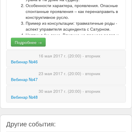
Особенности характера, проявления. Опасные
спонтанные проявления – как перенаправить в
конструктивное русло.
Пример из консультации: травматичные роды -
аспект управителя асцендента с Сатурном.
Нептун в 1м доме. Влияние на процесс родов и
поведение младенца. Слабое эго, границы
Подробнее →
между «я» и «другие» стерты. Особенности
образа, воспринимаемого другими.
16 мая 2017 г. (20:00) - вторник
Особенности проявлений, взаимодействия с
Вебинар №46
внешним миром. Склонен заблуждаться и
попадать под влияние. Интуиция, эмпатия,
23 мая 2017 г. (20:00) - вторник
творческие способности, ощущение своей
Подробнее →
Вебинар №47
миссии. Актёрский талант.
Примеры проявлений людей с Нептуном в 1м
30 мая 2017 г. (20:00) - вторник
доме. Астрологи описывают качества свои и
Подробнее →
Вебинар №48
близких людей.
Плутон в 1м доме. Влияние Плутона на процесс
родов. Сильное влияние на других людей.
Подробнее →
Привлекательный и заметный. Позитивные и
Другие события:
негативные проявления.
Негативные аспекты Плутона: проявления в