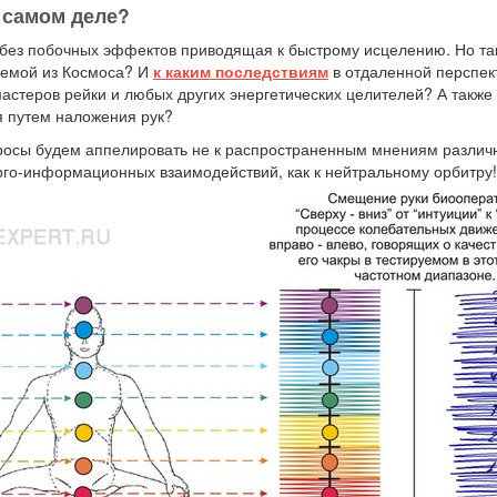
а самом деле?
 без побочных эффектов приводящая к быстрому исцелению. Но так
руемой из Космоса? И
к каким последствиям
в отдаленной перспе
мастеров рейки и любых других энергетических целителей? А также
 путем наложения рук?
опросы будем аппелировать не к распространенным мнениям разли
рго-информационных взаимодействий, как к нейтральному орбитру!