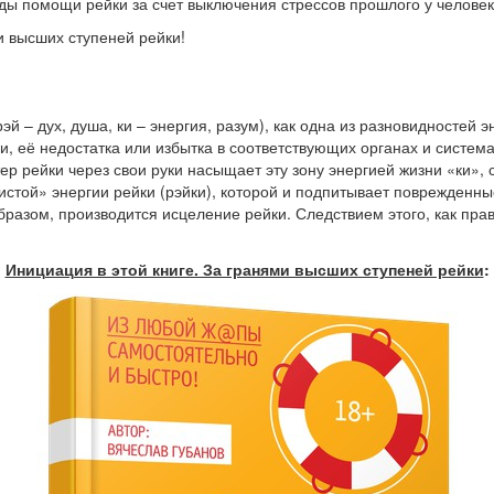
ы помощи рейки за счет выключения стрессов прошлого у человек
 высших ступеней рейки!
эй – дух, душа, ки – энергия, разум), как одна из разновидностей 
ни, её недостатка или избытка в соответствующих органах и систе
ер рейки через свои руки насыщает эту зону энергией жизни «ки»,
 «чистой» энергии рейки (рэйки), которой и подпитывает поврежден
бразом, производится исцеление рейки. Следствием этого, как пра
Инициация в этой книге. За гранями высших ступеней рейки
: