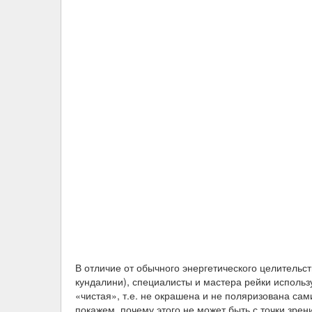
В отличие от обычного энергетического целительст
кундалини), специалисты и мастера рейки использу
«чистая», т.е. не окрашена и не поляризована са
покажем,
почему этого не может быть
с точки зрен