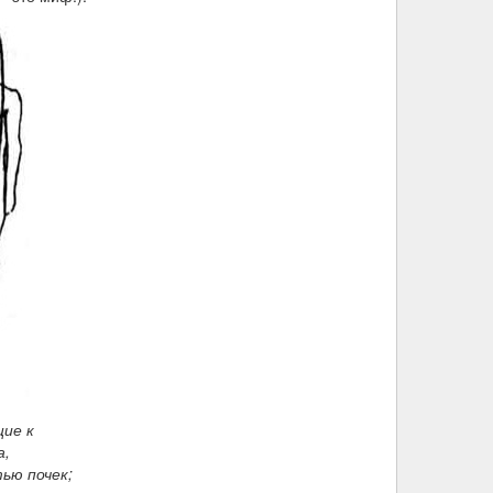
щие к
а,
ью почек;