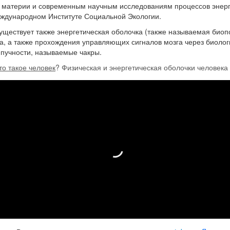
я материи и современным научным исследованиям процессов эне
ждународном Институте Социальной Экологии.
уществует также энергетическая оболочка (также называемая биопо
, а также прохождения управляющих сигналов мозга через биологи
пучности, называемые чакры.
то такое человек
? Физическая и энергетическая оболочки человека