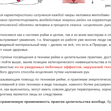
тия характеристики излучения каждой чакры человека методами 
ожно протестировать воздействие энергии рейки на корректир
етической оболочки человека в процессе сеанса «исцеления» рук
относимся как к системе рэйки в целом, так и ко всем мастерам 
аслуживает уважения, т.к. благодаря их работе уже многие люди с
 видимый материальный мир – далеко не всё, что есть в Природе, 
ит наше здоровье.
ступени посвящения в техники рейки и целительские практики, дост
и пойти выше, заняв позицию категорического невмешательства в 
ивностью
из-за увиденных побочных эффектов, нарушений тех
юбого другого способа исцеления путем наложения рук.
казывающим помощь по техникам рейки, и практикам энергетическог
олеваний в этих техниках в виде панацеи, намного более расширен
я, как выяснилось, могут иметь совсем другую первопричину, корн
гетика является лишь их следствием.
ограниченную применимость практик целительства вообще
, б