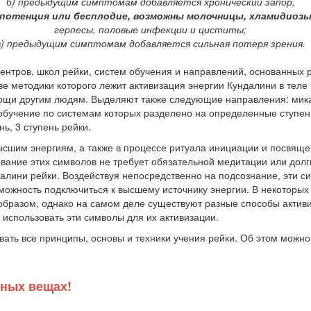
б) предыдущим симптомам добавляется хронический запор,
потенция или бесплодие, возможны молочницы, хламидиоз
герпесы, половые инфекции и циститы;
в) предыдущим симптомам добавляется сильная потеря зрения.
центров, школ рейки, систем обучения и направлений, основанных
ве методики которого лежит активизация энергии Кундалини в тел
ощи другим людям. Выделяют также следующие направления: микао 
 обучение по системам которых разделено на определенные ступен
ь, 3 ступень рейки.
ысшим энергиям, а также в процессе ритуала инициации и посвяще
вание этих символов не требует обязательной медитации или долги
далини рейки. Воздействуя непосредственно на подсознание, эти 
можность подключиться к высшему источнику энергии. В некоторых
образом, однако на самом деле существуют разные способы активи
 использовать эти символы для их активизации.
вать все принципы, основы и техники учения рейки. Об этом можно
сных вещах!