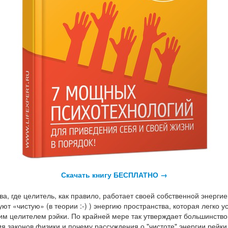
Скачать книгу БЕСПЛАТНО →
ва, где целитель, как правило, работает своей собственной энерги
ют «чистую» (в теории :-) ) энергию пространства, которая легко у
мим целителем рэйки. По крайней мере так утверждает большинство
ия законов физики и почему рассуждения о "чистоте" энергии рейки 