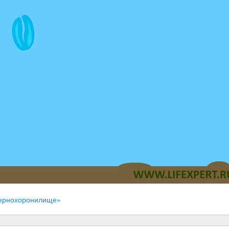
«Зернохоронилище»