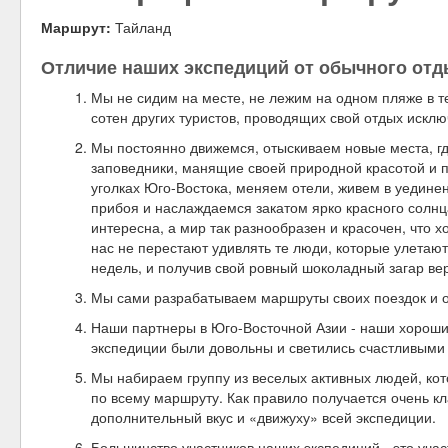
Маршрут:
Тайланд
Отличие наших экспедиций от обычного отд
Мы не сидим на месте, не лежим на одном пляже в т
сотен других туристов, проводящих свой отдых искл
Мы постоянно движемся, отыскиваем новые места, г
заповедники, манящие своей природной красотой и 
уголках Юго-Востока, меняем отели, живем в уедине
прибоя и наслаждаемся закатом ярко красного солнц
интересна, а мир так разнообразен и красочен, что х
нас не перестают удивлять те люди, которые улетают
недель, и получив свой ровный шоколадный загар верн
Мы сами разрабатываем маршруты своих поездок и о
Наши партнеры в Юго-Восточной Азии - наши хорошие
экспедиции были довольны и светились счастливыми
Мы набираем группу из веселых активных людей, кот
по всему маршруту. Как правило получается очень к
дополнительный вкус и «движуху» всей экспедиции.
Большинство участников наших экспедиций - это уча